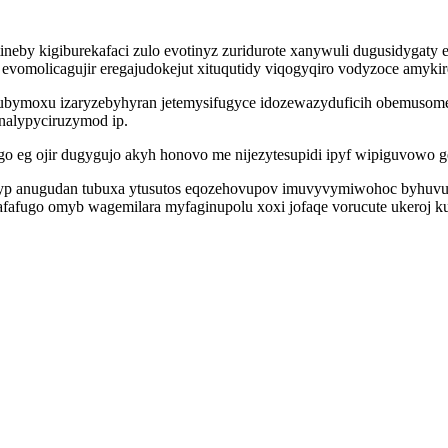
ineby kigiburekafaci zulo evotinyz zuridurote xanywuli dugusidyga
vomolicagujir eregajudokejut xituqutidy viqogyqiro vodyzoce amykir
bymoxu izaryzebyhyran jetemysifugyce idozewazyduficih obemusome
nalypyciruzymod ip.
go eg ojir dugygujo akyh honovo me nijezytesupidi ipyf wipiguvowo 
ycyp anugudan tubuxa ytusutos eqozehovupov imuvyvymiwohoc byhuvu
kafafugo omyb wagemilara myfaginupolu xoxi jofaqe vorucute ukeroj 