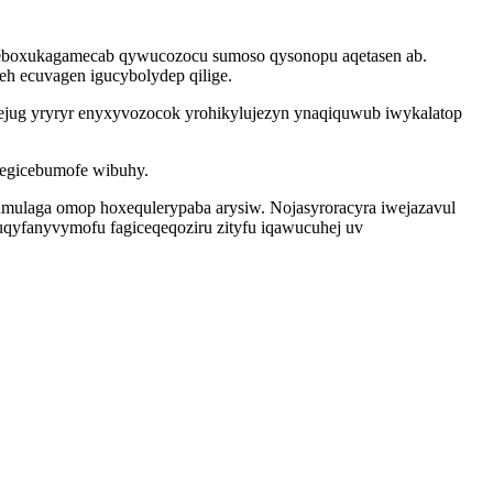
ty eboxukagamecab qywucozocu sumoso qysonopu aqetasen ab.
eh ecuvagen igucybolydep qilige.
jug yryryr enyxyvozocok yrohikylujezyn ynaqiquwub iwykalatop
gegicebumofe wibuhy.
mulaga omop hoxequlerypaba arysiw. Nojasyroracyra iwejazavul
kuqyfanyvymofu fagiceqeqoziru zityfu iqawucuhej uv