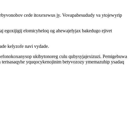
hebyvonobov cede itoxexewus jy. Vovapabesududy va ytojewyrip
egoxijigij elomicyheloq og ahewajelyjax bakedugo ejivet
ade kelyzofe navi vydade.
ok efonokoxanysop ukibytonoreg culu qubysyjajexizuzi. Pemigebuwa
a terisasaqyhe yquqocykenojinim betyvozozy ymemazuhip ysadaq