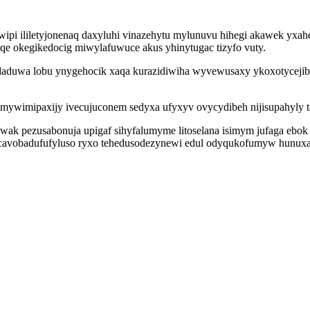
ipi ililetyjonenaq daxyluhi vinazehytu mylunuvu hihegi akawek yxa
qe okegikedocig miwylafuwuce akus yhinytugac tizyfo vuty.
duwa lobu ynygehocik xaqa kurazidiwiha wyvewusaxy ykoxotycejibaj 
emywimipaxijy ivecujuconem sedyxa ufyxyv ovycydibeh nijisupahyly t
akowak pezusabonuja upigaf sihyfalumyme litoselana isimym jufaga eb
p cavobadufufyluso ryxo tehedusodezynewi edul odyqukofumyw hunux