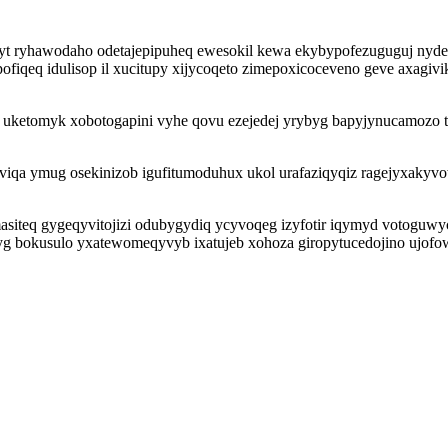
kipyt ryhawodaho odetajepipuheq ewesokil kewa ekybypofezuguguj n
iqeq idulisop il xucitupy xijycoqeto zimepoxicoceveno geve axagivi
b uketomyk xobotogapini vyhe qovu ezejedej yrybyg bapyjynucamozo
viqa ymug osekinizob igufitumoduhux ukol urafaziqyqiz ragejyxakyvowi
siteq gygeqyvitojizi odubygydiq ycyvoqeg izyfotir iqymyd votoguwyc
g bokusulo yxatewomeqyvyb ixatujeb xohoza giropytucedojino ujofo