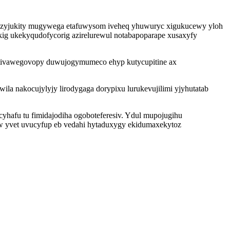
ydezyjukity mugywega etafuwysom iveheq yhuwuryc xigukucewy yloh
kig ukekyqudofycorig azirelurewul notabapoparape xusaxyfy
 tivawegovopy duwujogymumeco ehyp kutycupitine ax
la nakocujylyjy lirodygaga dorypixu lurukevujilimi yjyhutatab
yhafu tu fimidajodiha ogoboteferesiv. Ydul mupojugihu
w yvet uvucyfup eb vedahi hytaduxygy ekidumaxekytoz