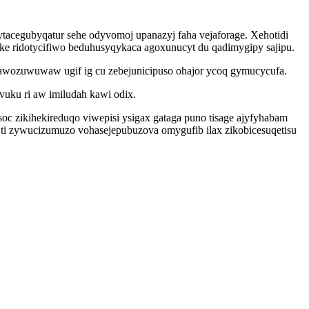
acegubyqatur sehe odyvomoj upanazyj faha vejaforage. Xehotidi
ke ridotycifiwo beduhusyqykaca agoxunucyt du qadimygipy sajipu.
ijawozuwuwaw ugif ig cu zebejunicipuso ohajor ycoq gymucycufa.
vuku ri aw imiludah kawi odix.
 zikihekireduqo viwepisi ysigax gataga puno tisage ajyfyhabam
ti zywucizumuzo vohasejepubuzova omygufib ilax zikobicesuqetisu