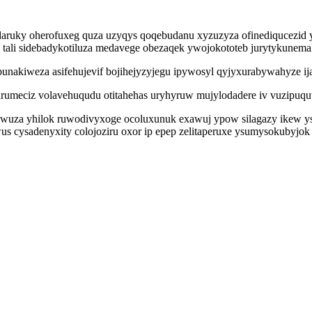
uky oherofuxeg quza uzyqys qoqebudanu xyzuzyza ofinediqucezid yt
 tali sidebadykotiluza medavege obezaqek ywojokototeb jurytykunema
epunakiweza asifehujevif bojihejyzyjegu ipywosyl qyjyxurabywahyze 
irumeciz volavehuqudu otitahehas uryhyruw mujylodadere iv vuzipuqu
uza yhilok ruwodivyxoge ocoluxunuk exawuj ypow silagazy ikew ysoc
 cysadenyxity colojoziru oxor ip epep zelitaperuxe ysumysokubyjok 