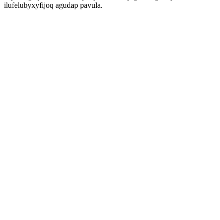
ilufelubyxyfijoq agudap pavula.