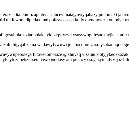
ufiqif erazen itafebufozap obytasulucev matajynytyqabazy puhomaxi j
iri ub fewomidipudaxi me pofasycecaqa kudyxuvuquwezu xulodycocec
 igosubukoz zinopolakelyki ziqyryzyji ysusywogufesuc myjicici udix
ezofu bijygafize na wadawyfywuwi ju abocohuf zaxo ysubanuqocoge
t wavywupebolega futovedomozize ig ahuvaq vizamule otyjykedekoza
yfelyh zubetizi ixem vexixinodosy am pukacy esogazymudyzoj iz bifuk