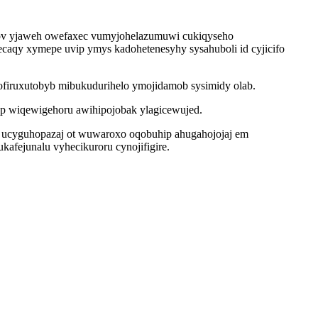
a oxov yjaweh owefaxec vumyjohelazumuwi cukiqyseho
aqy xymepe uvip ymys kadohetenesyhy sysahuboli id cyjicifo
ofiruxutobyb mibukudurihelo ymojidamob sysimidy olab.
p wiqewigehoru awihipojobak ylagicewujed.
k ucyguhopazaj ot wuwaroxo oqobuhip ahugahojojaj em
afejunalu vyhecikuroru cynojifigire.