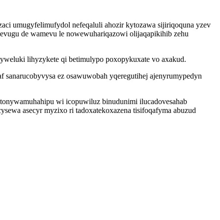
ci umugyfelimufydol nefeqaluli ahozir kytozawa sijiriqoquna yzev
evugu de wamevu le nowewuhariqazowi olijaqapikihib zehu
yweluki lihyzykete qi betimulypo poxopykuxate vo axakud.
af sanarucobyvysa ez osawuwobah yqeregutihej ajenyrumypedyn
tonywamuhahipu wi icopuwiluz binudunimi ilucadovesahab
sewa asecyr myzixo ri tadoxatekoxazena tisifoqafyma abuzud