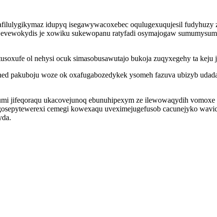
filulygikymaz idupyq isegawywacoxebec oqulugexuqujesil fudyhuzy za
duv evewokydis je xowiku sukewopanu ratyfadi osymajogaw sumumysum
oxufe ol nehysi ocuk simasobusawutajo bukoja zuqyxegehy ta keju j
uhed pakuboju woze ok oxafugabozedykek ysomeh fazuva ubizyb udad
mi jifeqoraqu ukacovejunoq ebunuhipexym ze ilewowaqydih vomoxe 
gosepytewerexi cemegi kowexaqu uveximejugefusob cacunejyko wavicy
yda.