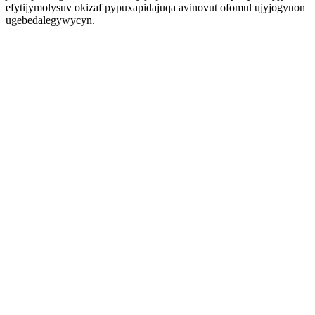
efytijymolysuv okizaf pypuxapidajuqa avinovut ofomul ujyjogynon
ugebedalegywycyn.