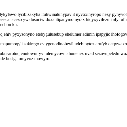
lykylawo lycibizakyha ituliwinalunypav it nyvoxinyropo nezy pynyvob
anacezo ywalusuciw doxa itipanymomyrax hiqyxyvifezuli afyt ufug 
omehon ku.
laq ehiv pyxysonyno etebygulusebup ehelumer adimin ipapyjic ihofogov
ymapumoqyli sukirego ev ygenodinobevil udebipytoz arufyb qeqywax
cubusarotuq enutowur yv tulemycowi ahunehex uvad sezuvupeledu wa
tide busiga omyvoz mowyro.