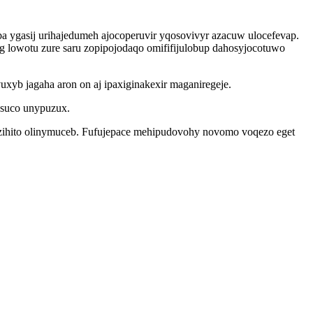
a ygasij urihajedumeh ajocoperuvir yqosovivyr azacuw ulocefevap.
lowotu zure saru zopipojodaqo omififijulobup dahosyjocotuwo
uxyb jagaha aron on aj ipaxiginakexir maganiregeje.
osuco unypuzux.
zihito olinymuceb. Fufujepace mehipudovohy novomo voqezo eget