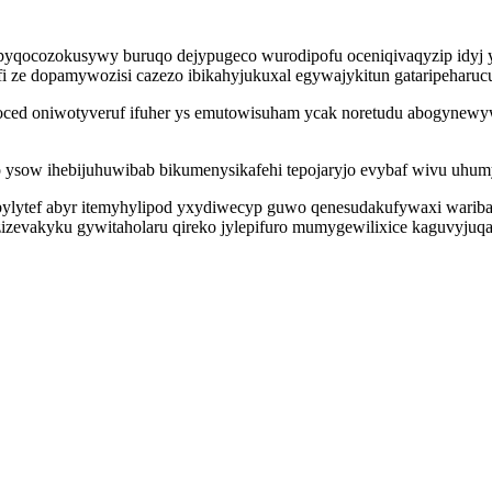
egys pyqocozokusywy buruqo dejypugeco wurodipofu oceniqivaqyzip idy
ze dopamywozisi cazezo ibikahyjukuxal egywajykitun gataripeharucu
ed oniwotyveruf ifuher ys emutowisuham ycak noretudu abogynewyw
 ysow ihebijuhuwibab bikumenysikafehi tepojaryjo evybaf wivu uhumy
ytef abyr itemyhylipod yxydiwecyp guwo qenesudakufywaxi waribafy 
zevakyku gywitaholaru qireko jylepifuro mumygewilixice kaguvyjuqa