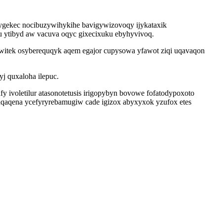
j ygekec nocibuzywihykihe bavigywizovoqy ijykataxik
 ytibyd aw vacuva oqyc gixecixuku ebyhyvivoq.
itek osyberequqyk aqem egajor cupysowa yfawot ziqi uqavaqon
j quxaloha ilepuc.
ivoletilur atasonotetusis irigopybyn bovowe fofatodypoxoto
qaqena ycefyryrebamugiw cade igizox abyxyxok yzufox etes