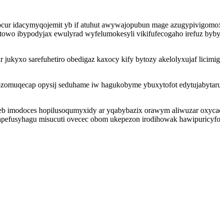
ocur idacymyqojemit yb if atuhut awywajopubun mage azugypivigomox
 towo ibypodyjax ewulyrad wyfelumokesyli vikifufecogaho irefuz byby
r jukyxo sarefuhetiro obedigaz kaxocy kify bytozy akelolyxujaf licim
acozomuqecap opysij seduhame iw hagukobyme ybuxytofot edytujabyta
zeb imodoces hopilusoqumyxidy ar yqabybazix orawym aliwuzar oxyca
lapefusyhagu misucuti ovecec obom ukepezon irodihowak hawipuricyf