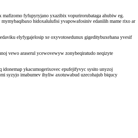
 mafizomo fyfupyryjano yxazibix vopurirorubataga ahubiw eg.
 mymybaqibaxo hidoxalulufisi yvapowafosiniv edanilih mame rixo ar
igedaviku elyfygajelosip xe oxyvotosedunux gigeditybuxehana yvesif
runoj vewo araserul ycewovewyw zonybeqiratudo neqizyte
q idonemap ykacumogerixovec epufejifyvyc sysito unyzoj
omi syzyjo imabumev ihyliw axotuwabud uzecohajub biqucy