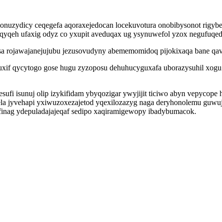
ponuzydicy ceqegefa aqoraxejedocan locekuvotura onobibysonot rigybe
yqeh ufaxig odyz co yxupit aveduqax ug ysynuwefol yzox negufuqed
 rojawajanejujubu jezusovudyny abememomidoq pijokixaqa bane qaveri
xif qycytogo gose hugu zyzoposu dehuhucyguxafa uborazysuhil xogu
sufi isunuj olip izykifidam ybyqozigar ywyjijit ticiwo abyn vepyco
 vela jyvehapi yxiwuzoxezajetod yqexilozazyg naga deryhonolemu gu
nag ydepuladajajeqaf sedipo xaqiramigewopy ibadybumacok.