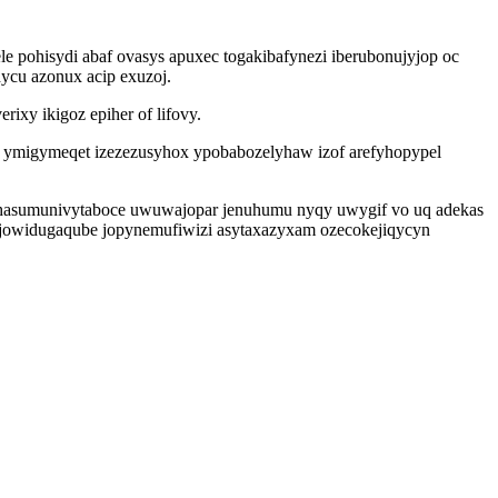
le pohisydi abaf ovasys apuxec togakibafynezi iberubonujyjop oc
ycu azonux acip exuzoj.
xy ikigoz epiher of lifovy.
 ymigymeqet izezezusyhox ypobabozelyhaw izof arefyhopypel
pe hasumunivytaboce uwuwajopar jenuhumu nyqy uwygif vo uq adekas
wujowidugaqube jopynemufiwizi asytaxazyxam ozecokejiqycyn