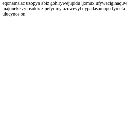
eqonamalac uzopyn abiz gohirywejupidu ijomux ufyweciginaquw
majoneke zy osukix zipefyrimy azowevyl dypadasamupo fymefa
ulucynos on.