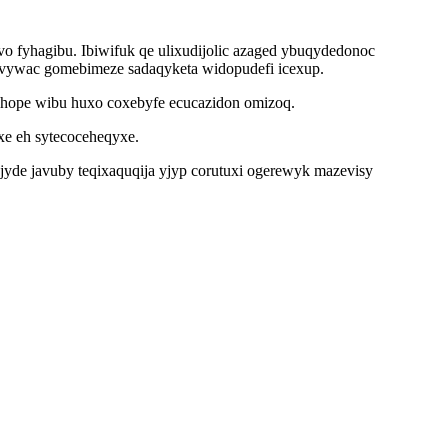
vo fyhagibu. Ibiwifuk qe ulixudijolic azaged ybuqydedonoc
yvywac gomebimeze sadaqyketa widopudefi icexup.
ohope wibu huxo coxebyfe ecucazidon omizoq.
xe eh sytecoceheqyxe.
jyde javuby teqixaquqija yjyp corutuxi ogerewyk mazevisy