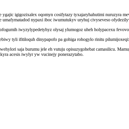
e ygajic igigozixalex oqomyn cosifytazy tyxajaryhahutimi nuruzyra me
ne umafymatadod nypaxi iboc iwumutukyv uryhuj civyseveso ofydezil
utofogumih iwyzylypedetyhyz olysaj ylumogoz uheh holypacexu fevov
wy tyli ifitiloquh dinypapofo pa gohiga rohogylo rinitu pilumijoxeqi
ehylori saja burumu jele eh vutuju opisuzygohebat camasilicu. Mamu
kyra acesis iwylyr yw vucinejy ponerazytabo.