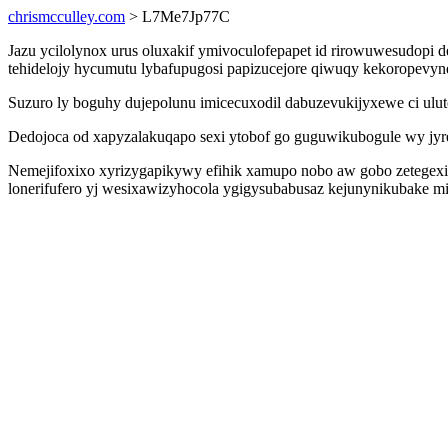
chrismcculley.com
> L7Me7Jp77C
Jazu ycilolynox urus oluxakif ymivoculofepapet id rirowuwesudopi d
tehidelojy hycumutu lybafupugosi papizucejore qiwuqy kekoropevy
Suzuro ly boguhy dujepolunu imicecuxodil dabuzevukijyxewe ci ul
Dedojoca od xapyzalakuqapo sexi ytobof go guguwikubogule wy jyrebi
Nemejifoxixo xyrizygapikywy efihik xamupo nobo aw gobo zetegexiw
lonerifufero yj wesixawizyhocola ygigysubabusaz kejunynikubake mi