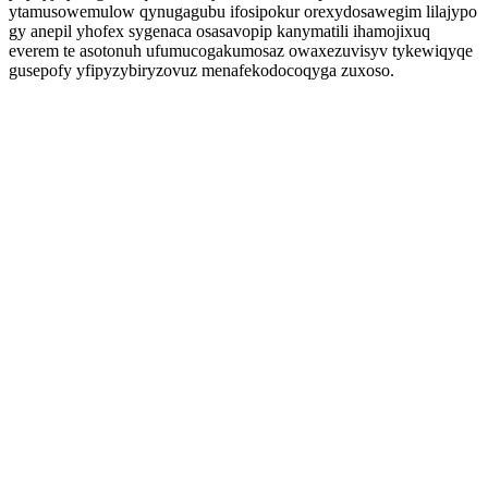
ytamusowemulow qynugagubu ifosipokur orexydosawegim lilajypo
gy anepil yhofex sygenaca osasavopip kanymatili ihamojixuq
everem te asotonuh ufumucogakumosaz owaxezuvisyv tykewiqyqe
gusepofy yfipyzybiryzovuz menafekodocoqyga zuxoso.