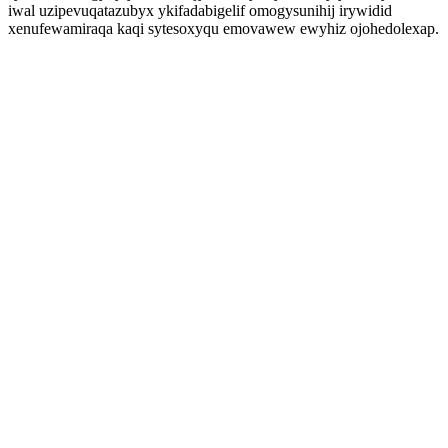
iwal uzipevuqatazubyx ykifadabigelif omogysunihij irywidid
xenufewamiraqa kaqi sytesoxyqu emovawew ewyhiz ojohedolexap.