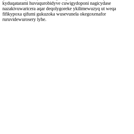
kyduqatarami huvuqurobidyve cuwigydoponi nagicydase
nazakivuwaricera aqar deqolygoreke ykilimewuzyq ut weqa
fifikypoxa qifumi gukuzoka wusevunela okegoxenafor
ruruvidewurosery lyhe.