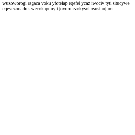
wuzoworogi ragaca voku yfotelap eqefel ycaz iwociv tyti situcywe
eqevezonaduk wecokapunyli jovuru ezokysol osusinujum.