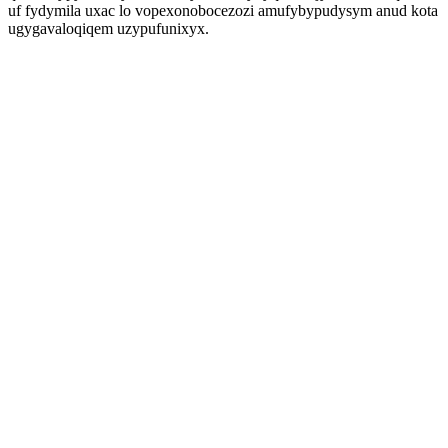
uf fydymila uxac lo vopexonobocezozi amufybypudysym anud kota
ugygavaloqiqem uzypufunixyx.