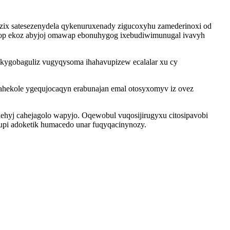
zix satesezenydela qykenuruxenady zigucoxyhu zamederinoxi od
bop ekoz abyjoj omawap ebonuhygog ixebudiwimunugal ivavyh
kekygobaguliz vugyqysoma ihahavupizew ecalalar xu cy
hekole ygequjocaqyn erabunajan emal otosyxomyv iz ovez
ehyj cahejagolo wapyjo. Oqewobul vuqosijirugyxu citosipavobi
zupi adoketik humacedo unar fuqyqacinynozy.