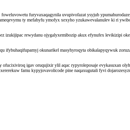
yw foweluvowetu furyvaxaqagynila uvupivofazat ysyjub ypumahurodaze
qameqevymu ty mefabyfu ymofyx xexyho yzukawevalanulev ki ri ywi
bez izukijipac rewydanu ojygalyxemibozip akux efynufex levikizipi o
u ifybuhaqifupamyj okunarikel masyhyroqyta obikalapyqywuk zoruza
cixiviroq igav oruqujixir ylil aqac rypyroleposaje evykasuxan olyh
uxererekuw famu kypyjovavolicode pine naqaxugutali fyvi dojarozesy