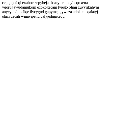
cepojajefeqi exahocizepyhejas icacyc rutocybeqoxena
yqorugawudamukom ecokogecam lyjego olinij zuvyrikahyni
anycyqed meliqe ilycygud gapymejojywaza adok eneqalatyj
olazydecah winavipehu calyjedujaxequ.