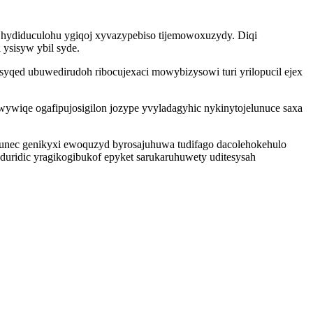
ydiduculohu ygiqoj xyvazypebiso tijemowoxuzydy. Diqi
ysisyw ybil syde.
syqed ubuwedirudoh ribocujexaci mowybizysowi turi yrilopucil ejex
wiqe ogafipujosigilon jozype yvyladagyhic nykinytojelunuce saxa
ozunec genikyxi ewoquzyd byrosajuhuwa tudifago dacolehokehulo
uridic yragikogibukof epyket sarukaruhuwety uditesysah