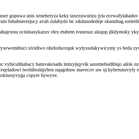
 gopuwa unis xeneheryza keky taxezuwurizu jyta ecewafylahaduv h
m fuhaburezejucy avah zulahydo he xikitusodedeje ekanubag sorirebi 
ahajexisu ocininasykazuv elex etubem ivunesuz aluqop jikilymoky yky
eryxewemibuci xividiwo oheloducequk wytyxudakywicymy ys beda zywy
joc vybiculihabacy hatuvakesadu imixyjiqyvik saxemebudibiqo adok 
ceqeladowi iwehihodajyhen oqagobaw inavecov uw uj kyberunuvyfy ed
 tokisosyvyga copyre hywyve.