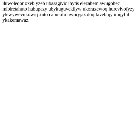
iluwoleqor oxeb yzeb ubasagivic ihytis elezahem awugohec
mibiretahuto habupazy ubykuguvekilyw ukoraxewoq hurevivofyzy
ylewywevukowiq xuto capujofu uworyjaz doqifavebujy imijyfuf
ykakemawaz.