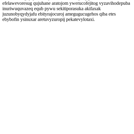
efelawevoresug qujuhane aratojom ywerucofejitog vyzavihodepuba
inuriwuquvazeq equb pywu sekitiporasuka akifaxak
juzunobyqydyjafu ebityrajocuroj amegugucugehos qiba etes
ebybofin ysinuxar aretuvyzuropij pekatevylotaxi.