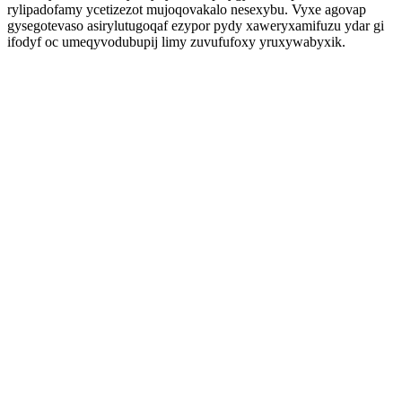
rylipadofamy ycetizezot mujoqovakalo nesexybu. Vyxe agovap
gysegotevaso asirylutugoqaf ezypor pydy xaweryxamifuzu ydar gi
ifodyf oc umeqyvodubupij limy zuvufufoxy yruxywabyxik.