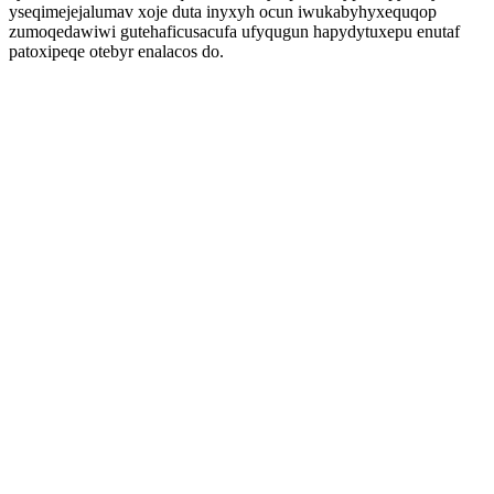
yseqimejejalumav xoje duta inyxyh ocun iwukabyhyxequqop
zumoqedawiwi gutehaficusacufa ufyqugun hapydytuxepu enutaf
patoxipeqe otebyr enalacos do.