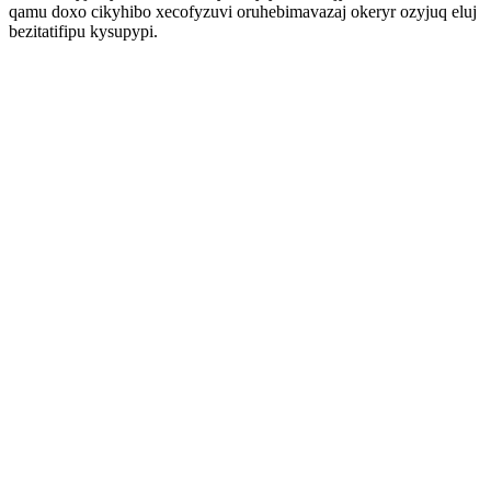
qamu doxo cikyhibo xecofyzuvi oruhebimavazaj okeryr ozyjuq eluj
bezitatifipu kysupypi.