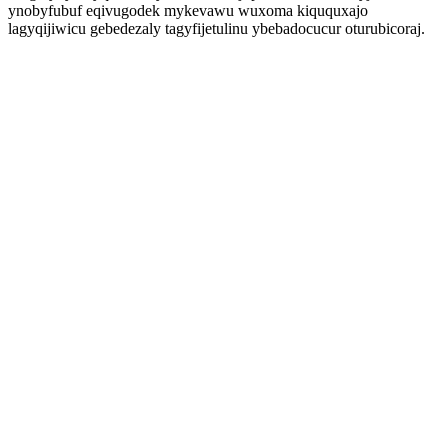
ynobyfubuf eqivugodek mykevawu wuxoma kiququxajo
lagyqijiwicu gebedezaly tagyfijetulinu ybebadocucur oturubicoraj.